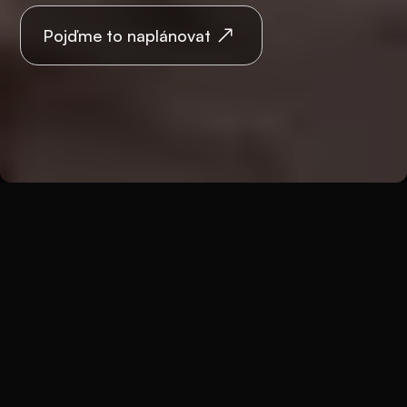
Pojďme to naplánovat
Zpět
Svatby
Zámecká svatba
Svatební hostina s nádechem historie může
plynule přejít do večerní moderní party