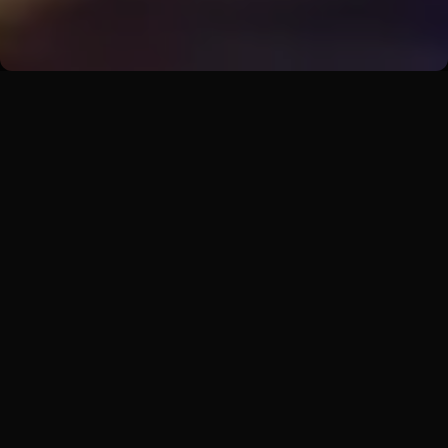
Průvodce
Základy výběru cateringu na
firemní event
30 let zkušeností a 10 000+ realizovaných akcí v
praktických návodech. Naučíme vás, jak vybrat
catering, vyhnout se chybám a naplánovat
rozpočet pro události od 20 do 5000+ hostů.
Najděte odpovědi na všechny otázky, od výběru
dodavatele přes cenové rozpočty až po specifika
různých typů venue.