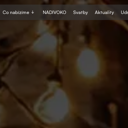
Co nabízíme
NADIVOKO
Svatby
Aktuality
Udr