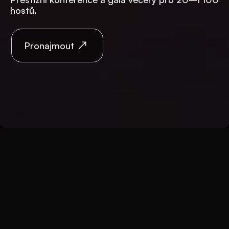
hostů.
Pronajmout
Zpět
Prostory
Břevnovský klášter