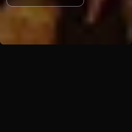
Zpět
Koncepty
Ofyr Barbecue
Vůni a chuť grilovaného masa, ryb, mořských
plodů, zeleniny či sýrů přeneseme na ještě vyšší
úroveň.