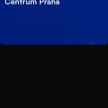
Centrum Praha
Zpět
Leoš Mareš, Markus Krug, Eva
Adamczyková a další. I to byl letošní
MoneyFest, finanční konference, která
se konala v Cubex Centrum Praha
Organizujete konferenci a chcete, aby
se o ní mluvilo ještě týdny po skončení?
Jídlo je často jedním z nejsilnějších