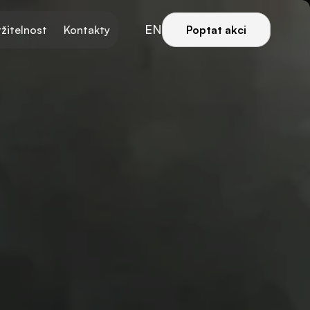
EN
žitelnost
Kontakty
Poptat akci