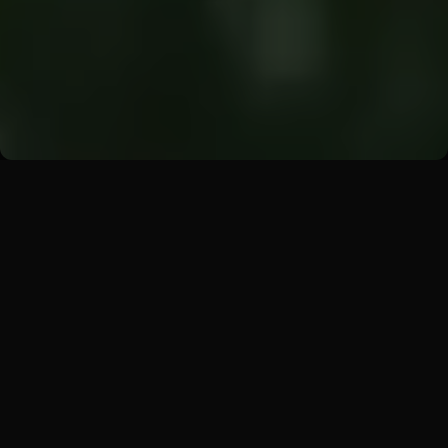
Zpět
Letošní EventFest potvrdil jedno. Nároky
klientů na catering rostou a klasické
chlebíčky už nikoho neoslní.
V IN CATERING jsme na tuto výzvu
odpověděli naším nejnovějším
konceptem NADIVOKO.
Proč jsme vsadili právě na farmářský
koncept ve spolupráci s influencerkou