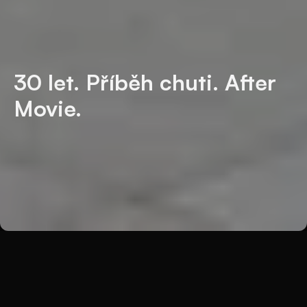
30 let. Příběh chuti. After
Movie.
Zpět
Výjimečnou atmosféru
skvělého
večera si můžete prohlédnout i v