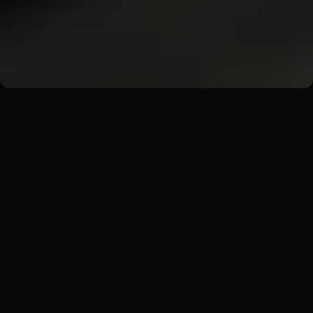
Zpět
Akce
Coffee Break
Výraz, který spojuje tento typ akcí je coffee break.